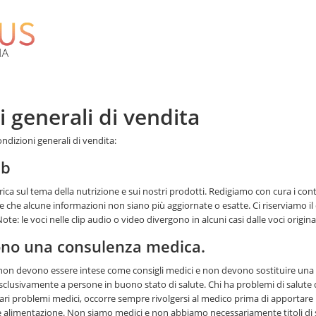
 generali di vendita
ondizioni generali di vendita:
eb
ica sul tema della nutrizione e sui nostri prodotti. Redigiamo con cura i con
che alcune informazioni non siano più aggiornate o esatte. Ci riserviamo il
te: le voci nelle clip audio o video divergono in alcuni casi dalle voci origina
cono una consulenza medica.
 non devono essere intese come consigli medici e non devono sostituire un
clusivamente a persone in buono stato di salute. Chi ha problemi di salute de
i problemi medici, occorre sempre rivolgersi al medico prima di apportare mod
imentazione. Non siamo medici e non abbiamo necessariamente titoli di studi