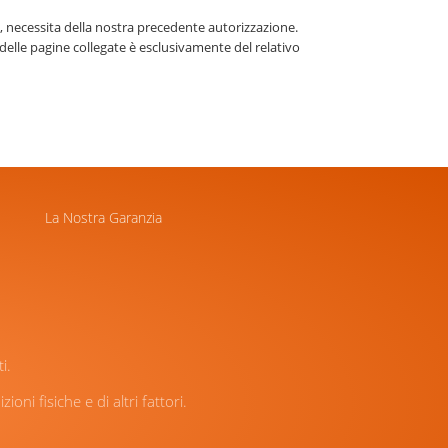
co, necessita della nostra precedente autorizzazione.
delle pagine collegate è esclusivamente del relativo
La Nostra Garanzia
i.
oni fisiche e di altri fattori.