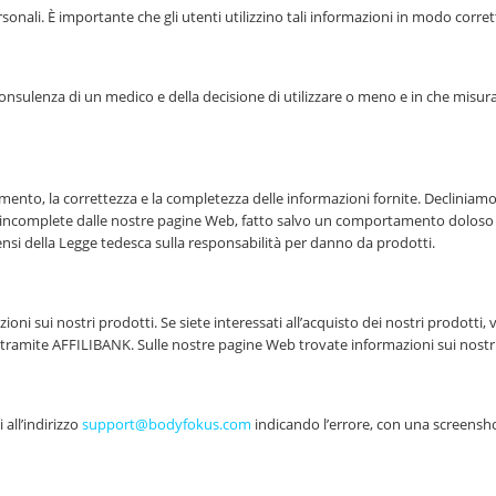
sonali. È importante che gli utenti utilizzino tali informazioni in modo corre
onsulenza di un medico e della decisione di utilizzare o meno e in che misura
ento, la correttezza e la completezza delle informazioni fornite. Decliniamo 
e o incomplete dalle nostre pagine Web, fatto salvo un comportamento doloso 
 sensi della Legge tedesca sulla responsabilità per danno da prodotti.
i sui nostri prodotti. Se siete interessati all’acquisto dei nostri prodotti, vi
 tramite AFFILIBANK. Sulle nostre pagine Web trovate informazioni sui nostri
 all’indirizzo
support@bodyfokus.com
indicando l’errore, con una screensho