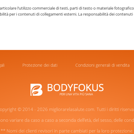
ticolare l’utilizzo commerciale di testi, parti di testo o materiale fotografi
lità per i contenuti di collegamenti esterni. La responsabilità dei contenuti 
ali
Protezione dei dati
Condizioni generali di vendita
opyright ©
2014 - 2026 migliorarelasalute.com. Tutti i diritti riservat
sono variare da caso a caso a seconda dell’età, del sesso, delle condizi
** Nomi dei clienti revisori in parte cambiati per la loro protezione.